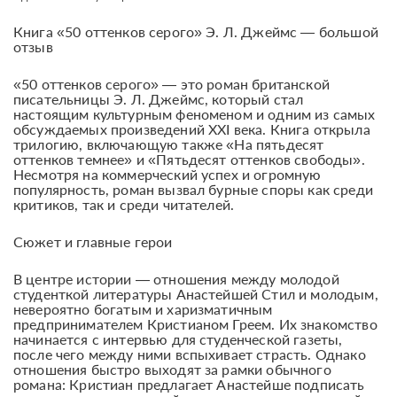
Книга «50 оттенков серого» Э. Л. Джеймс — большой
отзыв
«50 оттенков серого» — это роман британской
писательницы Э. Л. Джеймс, который стал
настоящим культурным феноменом и одним из самых
обсуждаемых произведений XXI века. Книга открыла
трилогию, включающую также «На пятьдесят
оттенков темнее» и «Пятьдесят оттенков свободы».
Несмотря на коммерческий успех и огромную
популярность, роман вызвал бурные споры как среди
критиков, так и среди читателей.
Сюжет и главные герои
В центре истории — отношения между молодой
студенткой литературы Анастейшей Стил и молодым,
невероятно богатым и харизматичным
предпринимателем Кристианом Греем. Их знакомство
начинается с интервью для студенческой газеты,
после чего между ними вспыхивает страсть. Однако
отношения быстро выходят за рамки обычного
романа: Кристиан предлагает Анастейше подписать