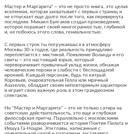
Мастер и Маргарита" – это не просто книга, это целая
вселенная, которая захватывает с первых страниц и
не отпускает еще долго после того, как перевернута
последняя. Михаил Булгаков создал произведение,
которое поражает своей многогранностью, глубиной
и, не побоюсь этого слова, гениальностью.
С первых строк ты погружаешься в атмосферу
Москвы 30-х годов, где реальность причудливо
переплетается с мистикой. Появление Воланда и его
свиты – это настоящий взрыв, который
переворачивает привычный уклад жизни, обнажая
человеческие пороки и слабости с беспощадной
иронией. Каждый персонаж, будь то хитрый
Коровьев, очаровательная Гелла или мрачный
Азазелло, обладает своим неповторимым характером
и играет свою важную роль в этом грандиозном
спектакле.
Но "Мастер и Маргарита" – это не только сатира на
советскую действительность, это еще и глубокая
философская притча. Параллельно с московскими
событиями разворачивается история Понтия Пилата и
Иешуа Га-Ноцри. Эти главы, написанные с
удивительной силой и трагизмом, заставляют