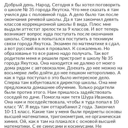
Добрый день. Народ. Сегодня я бы хотел поговорить
о школе № 35 города Якутска. Что мне сказать я там
учился два с половиной года. А дело было так после
окончания речевой школы. Да я там закончил девять
классов коррекционной школы 8 вида. Плюс мне
выдали аттестат зрелости за 9 классов. И вот теперь
возникает вопрос куда поступать после окончания
школы. Сперва я попытался поступить в техникум
связи города Якутска. Экзамен по математике я сдал,
а вот русский язык я провалил. К сожаленью. Но
образованье то все равно надо получать. Так вот
родители меня и решили пристроит в школу № 35
города Якутска. Она находится не далеко от моего
дома рядом с автовокзалом. Доехать до нее можно на
восьмерке либо дойти до нее пешком неторопливо. А
как я туда поступал о это было интересное дело.
Сперва там взбунтовался директор школы. Она мне
предложила домашнее обучение. Только родители
были против этого. Нам пришлось задействовать
соседей по даче. Помогла нам тетя Шура Иванова.
Она нам и посодействовала, чтобы я туда попал в 10
класс "А". Я ведь там оттарабанил 2 года. Закончил
10-11 класс. Какие там у меня были предметы основы
высшей математики, тригонометрия, не органическая
химия. Ой, как я там на плакался с основой высшей
математики. С ее синусами и косинусами. Не