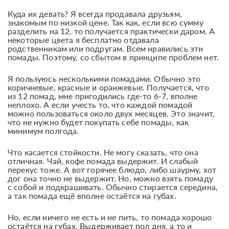
Куда их девать? Я всегда продавала друзьям,
знакомым по низкой цене. Так как, если всю сумму
разделить на 12, то получается практически даром. А
некоторые цвета я бесплатно отдавала
родственникам или подругам. Всем нравились эти
помады. Поэтому, со сбытом в принципе проблем нет.
Я пользуюсь несколькими помадами. Обычно это
коричневые, красные и оранжевые. Получается, что
из 12 помад, мне пригодились где-то 6-7, вполне
неплохо. А если учесть то, что каждой помадой
можно пользоваться около двух месяцев. Это значит,
что не нужно будет покупать себе помады, как
минимум полгода.
Что касается стойкости. Не могу сказать, что она
отличная. Чай, кофе помада выдержит. И слабый
перекус тоже. А вот горячее блюдо, либо шаурму, хот
дог она точно не выдержит. Но, можно взять помаду
с собой и подкрашивать. Обычно стирается середина,
а так помада ещё вполне остаётся на губах.
Но, если ничего не есть и не пить, то помада хорошо
остаётся на губах. Выдерживает пол дня, а то и