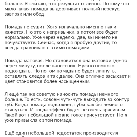
больше. Я считаю, что результат отлично. Потому что
мало какая помада выдерживает полный перекус,
завтрак или обед.
Помада не сушит. Хотя изначально именно так и
кажется. Но это с непривычки, а потом все будет
нормально. Уже через неделю, две, вы ничего не
почувствуете. Сейчас, когда я пробую другие, то
всегда сравниваю с этими помадами.
Помада матовая. Но становиться она матовой где-то
через минуту, после нанесения. Нужно немного
подождать. Но потом помада не будет липнуть,
оставлять следов и так далее. Она отлично засыхает и
цвет становится более насыщенным.
Я ещё так же советую наносить помады немного
больше. То есть, совсем чуть-чуть выходить за контур
губ. Когда помада подсохнет, губы как бы немного
стянуться. И тогда эффект будет не очень красивым.
Такой вот небольшой нюанс тоже присутствует. Но я
уже привыкла к этой помаде.
Ещё один небольшой недостаток производителя