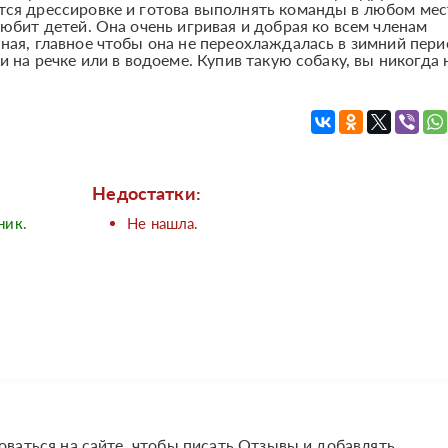
тся дрессировке и готова выполнять команды в любом мес
любит детей. Она очень игривая и добрая ко всем членам
нная, главное чтобы она не переохлаждалась в зимний пери
и на речке или в водоеме. Купив такую собаку, вы никогда 
Недостатки:
ник.
Не нашла.
оваться на сайте, чтобы писать Отзывы и добавлять