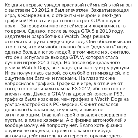
Когда я впервые увидел красивый геймплей этой игры
с выставки E3 2012 я был впечатлен. Захватывающая
игра, в жанре экшн, с открытым миром и next-gen
графикой! Вот эта игра точно сотрет GTA в прух и
прах! - Заговорили многие геймеры и журналисты в
то время. Однако, после выхода GTA 5 в 2013 году,
издатели и разработчики Watch Dogs решили
отложить игру на следующий год. Они обосновывали
это с тем, что им якобы нужно было "доделать" игру,
однако большинство людей, в том числе и я, считало,
что они испугались выхода GTA V, которая стала
лучшей игрой 2013 года. Но после официального
релиза Watch Dogs, все надежды на эту игру рухнули.
Игра получилась сырой, со слабой оптимизацией, и с
ощутимыми багами и глюками. На глаза так же
набросилась графика. Графика в игре, в отличие от
того, что показывали нам на E3 2012, абсолютно не
впечатлила. Даже в GTA V на древней консоли PS3,
графика была красивее, чем графика в Wacth Dogs на
ультра-настройках в PC-версии. Сюжет оказался
довольно банальным, скучным, и никак не
затягивающим. Главный герой оказался совершенно
пустым, в плане харизмы. А о физике автомобилей я
вообще молчу, её попросту нет. Благо хоть физика
оружия не подвела, стрелять с какого-нибудь
автомата действительно интересно, оружие здесь