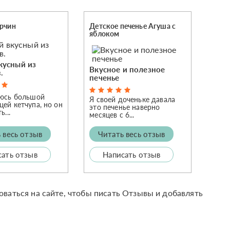
орчин
Детское печенье Агуша с
яблоком
кусный из
Вкусное и полезное
.
печенье
яюсь большой
Я своей доченьке давала
ей кетчупа, но он
это печенье наверно
ь...
месяцев с 6...
 весь отзыв
Читать весь отзыв
сать отзыв
Написать отзыв
оваться на сайте, чтобы писать Отзывы и добавлять