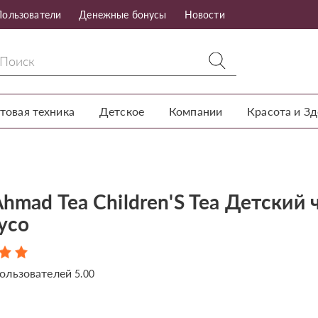
Пользователи
Денежные бонусы
Новости
товая техника
Детское
Компании
Красота и З
hmad Tea Children'S Tea Детский 
усо
ользователей
5.00