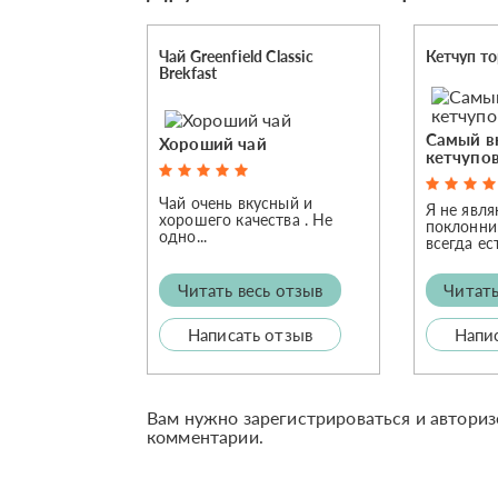
Чай Greenfield Classic
Кетчуп т
Brekfast
Самый в
Хороший чай
кетчупов
Чай очень вкусный и
Я не явл
хорошего качества . Не
поклонниц
одно...
всегда ест
Читать весь отзыв
Читать
Написать отзыв
Напи
Вам нужно зарегистрироваться и авториз
комментарии.