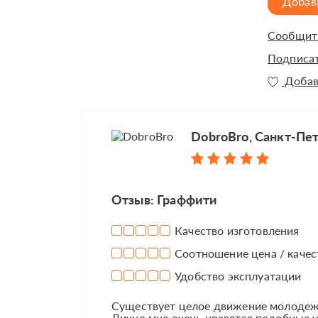
Добав
Сообщить
Подписат
Добав
DobroBro, Санкт-Пе
Отзыв: Граффити
Качество изготовления
Соотношение цена / качес
Удобство эксплуатации
Существует целое движение молодежи
Лично мне очень нравятся подобные у