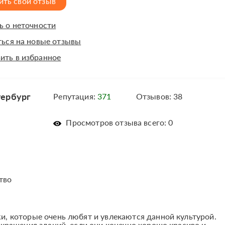
ить свой отзыв
 о неточности
ься на новые отзывы
ить в избранное
тербург
Репутация:
371
Отзывов: 38
Просмотров отзыва всего: 0
тво
, которые очень любят и увлекаются данной культурой.
крашения зданий, если они конечно хорошо красиво и