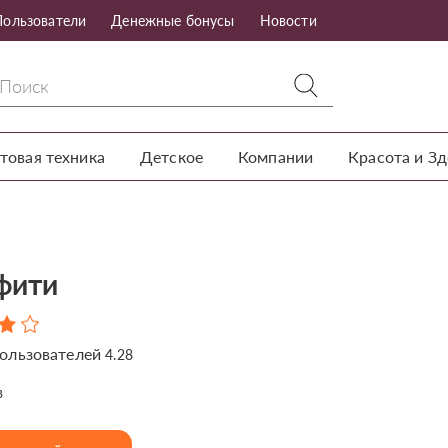
Пользователи
Денежные бонусы
Новости
товая техника
Детское
Компании
Красота и З
фити
ользователей
4.28
в