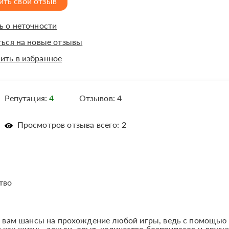
ить свой отзыв
 о неточности
ься на новые отзывы
ить в избранное
Репутация:
4
Отзывов: 4
Просмотров отзыва всего: 2
тво
 вам шансы на прохождение любой игры, ведь с помощью
 как жизнь, деньги, опыт, количество боеприпасов и други