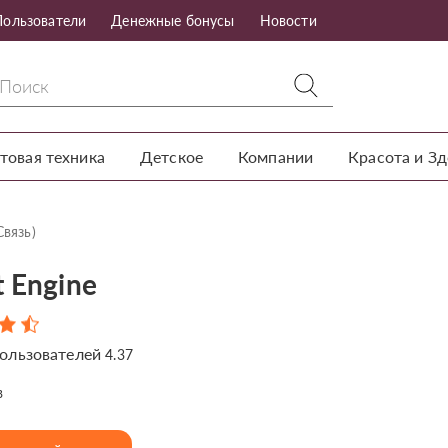
Пользователи
Денежные бонусы
Новости
товая техника
Детское
Компании
Красота и З
Связь)
 Engine
ользователей
4.37
в